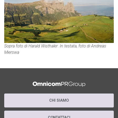
Sopra foto di Harald Wisthaler
.
In testata, foto di Andreas
Mierswa
CHI SIAMO
CONTATTACI